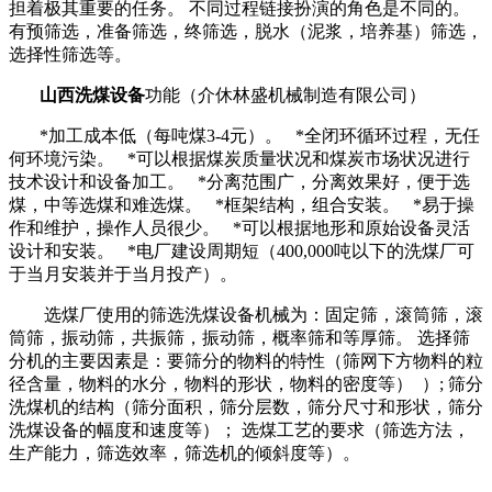
担着极其重要的任务。 不同过程链接扮演的角色是不同的。
有预筛选，准备筛选，终筛选，脱水（泥浆，培养基）筛选，
选择性筛选等。
山西洗煤设备
功能（介休林盛机械制造有限公司）
*加工成本低（每吨煤3-4元）。 *全闭环循环过程，无任
何环境污染。 *可以根据煤炭质量状况和煤炭市场状况进行
技术设计和设备加工。 *分离范围广，分离效果好，便于选
煤，中等选煤和难选煤。 *框架结构，组合安装。 *易于操
作和维护，操作人员很少。 *可以根据地形和原始设备灵活
设计和安装。 *电厂建设周期短（400,000吨以下的洗煤厂可
于当月安装并于当月投产）。
选煤厂使用的筛选洗煤设备机械为：固定筛，滚筒筛，滚
筒筛，振动筛，共振筛，振动筛，概率筛和等厚筛。 选择筛
分机的主要因素是：要筛分的物料的特性（筛网下方物料的粒
径含量，物料的水分，物料的形状，物料的密度等） ）; 筛分
洗煤机的结构（筛分面积，筛分层数，筛分尺寸和形状，筛分
洗煤设备的幅度和速度等）； 选煤工艺的要求（筛选方法，
生产能力，筛选效率，筛选机的倾斜度等）。