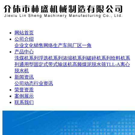
网站首页
公司介绍
企业文化
销售网络
生产车间
厂区一角
产品中心
洗煤机系列
浮选机系列
浓缩机系列
破碎机系列
给料机系
列
通用型固定式带式输送机
高频煤泥脱水筛
TLL-A离心
脱水机
新闻资讯
公司动态
行业资讯
荣誉资质
案例展示
联系我们