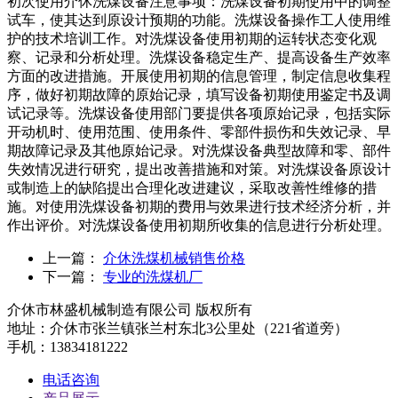
初次使用介休洗煤设备注意事项：洗煤设备初期使用中的调整
试车，使其达到原设计预期的功能。洗煤设备操作工人使用维
护的技术培训工作。对洗煤设备使用初期的运转状态变化观
察、记录和分析处理。洗煤设备稳定生产、提高设备生产效率
方面的改进措施。开展使用初期的信息管理，制定信息收集程
序，做好初期故障的原始记录，填写设备初期使用鉴定书及调
试记录等。洗煤设备使用部门要提供各项原始记录，包括实际
开动机时、使用范围、使用条件、零部件损伤和失效记录、早
期故障记录及其他原始记录。对洗煤设备典型故障和零、部件
失效情况进行研究，提出改善措施和对策。对洗煤设备原设计
或制造上的缺陷提出合理化改进建议，采取改善性维修的措
施。对使用洗煤设备初期的费用与效果进行技术经济分析，并
作出评价。对洗煤设备使用初期所收集的信息进行分析处理。
上一篇：
介休洗煤机械销售价格
下一篇：
专业的洗煤机厂
介休市林盛机械制造有限公司 版权所有
地址：介休市张兰镇张兰村东北3公里处（221省道旁）
手机：13834181222
电话咨询