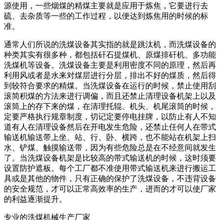
源使用，一些烟煤的精煤主要就是应用于炼焦，它要进行去
硫、去杂质等一些的工作过程，以便达到炼焦用的时候的标
准。
通常人们所说的洗煤设备其实指的就是跳汰机，而洗煤设备的
种类其实有很多种，都包括矸石提煤机、原煤排矸机、多功能
洗煤机等设备。洗煤设备主要是利用密度不同的原理，然后再
利用风或者是水来对煤层进行分层，排出不好的煤质，然后得
到较符合要求的精煤。当洗煤设备在运行的时候，禁止使用刮
滚简积煤的方法来进行调偏，而且还禁止清理设备机架上以及
滚筒上的存下来的煤，在清理托辊、机头、机尾滚筒的时候，
定要严格执行规章制度，切记定要停电挂牌，以防止有人不知
道有人在清理设备然后在开电发生危险，还禁止任何人在带式
输送机输送带上坐、站、行、卧、横跨，也不能站在机架上扫
水、铲煤、触摸输送带，因为有些危险总是在不经意间就发生
了。当洗煤设备机架是比较高的带式输送机的时候，这时须要
设置防护遮板。每个工厂都不准使用带式输送机来进行搬运工
具或是其他的物件，只有正确的保护了洗煤设备，不违背设备
的安全规范，才可以正常高效率的生产，进而的才可以使厂家
的利益逐渐提升。
专业的洗煤机械生产厂家