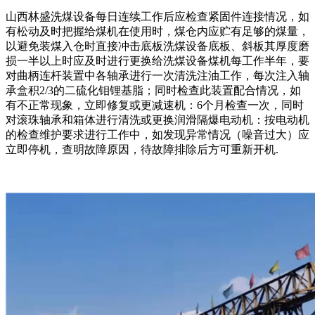
山西林盛洗煤设备每日连续工作后应检查紧固件连接情况，如
有松动及时把握给煤机在使用时，煤仓内应贮有足够的煤量，
以避免装煤入仓时直接冲击底板洗煤设备底板、斜板其厚度磨
损一半以上时应及时进行更换给洗煤设备煤机每工作半年，要
对曲柄连杆装置中各轴承进行一次清洗注油工作，每次注入轴
承盒积2/3的二硫化钼锂基脂；同时检查此装置配合情况，如
有不正常现象，立即修复或更减速机：6个月检查一次，同时
对滚珠轴承和箱体进行清洗或更换润滑隔爆电动机：按电动机
的检查维护要求进行工作中，如发现异常情况（噪音过大）应
立即停机，查明故障原因，待故障排除后方可重新开机.