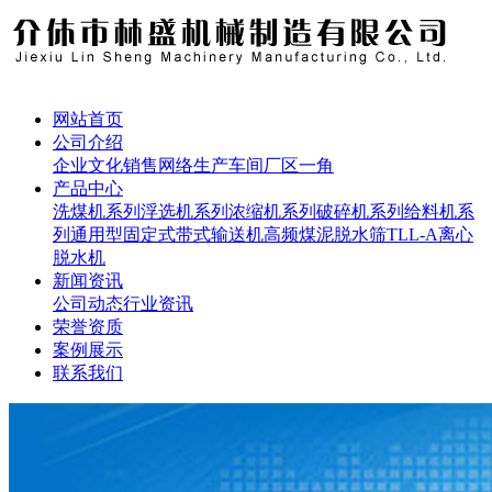
网站首页
公司介绍
企业文化
销售网络
生产车间
厂区一角
产品中心
洗煤机系列
浮选机系列
浓缩机系列
破碎机系列
给料机系
列
通用型固定式带式输送机
高频煤泥脱水筛
TLL-A离心
脱水机
新闻资讯
公司动态
行业资讯
荣誉资质
案例展示
联系我们