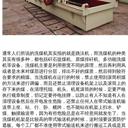
通常人们所说的洗煤机其实指的就是跳汰机，而洗煤机的种类
其实有很多种，都包括矸石提煤机、原煤排矸机、多功能洗煤
机等设备。洗煤机主要是利用密度不同的原理，然后再利用风
或者是水来对煤层进行分层，排出不好的煤质，然后得到较符
合要求的精煤。当洗煤机在运行的时候，禁止使用刮滚简积煤
的方法来进行调偏，而且还禁止清理设备机架上以及滚筒上的
存下来的煤，在清理托辊、机头、机尾滚筒的时候，定要严格
执行规章制度，切记定要停电挂牌，以防止有人不知道有人在
清理设备然后在开电发生危险，还禁止任何人在带式输送机输
送带上坐、站、行、卧、横跨，也不能站在机架上扫水、铲
煤、触摸输送带，因为有些危险总是在不经意间就发生了。当
洗煤机机架是比较高的带式输送机的时候，这时须要设置防护
遮板。每个工厂都不准使用带式输送机来进行搬运工具或是其