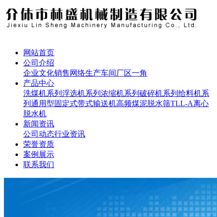
网站首页
公司介绍
企业文化
销售网络
生产车间
厂区一角
产品中心
洗煤机系列
浮选机系列
浓缩机系列
破碎机系列
给料机系
列
通用型固定式带式输送机
高频煤泥脱水筛
TLL-A离心
脱水机
新闻资讯
公司动态
行业资讯
荣誉资质
案例展示
联系我们