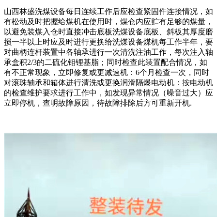
山西林盛洗煤设备每日连续工作后应检查紧固件连接情况，如
有松动及时把握给煤机在使用时，煤仓内应贮有足够的煤量，
以避免装煤入仓时直接冲击底板洗煤设备底板、斜板其厚度磨
损一半以上时应及时进行更换给洗煤设备煤机每工作半年，要
对曲柄连杆装置中各轴承进行一次清洗注油工作，每次注入轴
承盒积2/3的二硫化钼锂基脂；同时检查此装置配合情况，如
有不正常现象，立即修复或更减速机：6个月检查一次，同时
对滚珠轴承和箱体进行清洗或更换润滑隔爆电动机：按电动机
的检查维护要求进行工作中，如发现异常情况（噪音过大）应
立即停机，查明故障原因，待故障排除后方可重新开机.