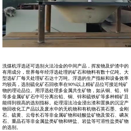
洗煤机浮选还可选别火法冶金的中间产品，挥发物及炉渣中的
有用成分，世界每年经浮选处理的矿石和物料有数十亿吨。大
型选矿厂每天处理矿石达十万吨。浮选的生产指标和设备效率
均较高，选别硫化矿石回收率在90%以上精矿品位可接近纯矿
物的理论品位。用浮选处理多金属共生矿物，如从铜、铅、锌
等多金属矿矿石中可分离出铅、铜、锌和硫铁矿等多种精矿且
能得到很高的选别指标。处理湿法冶金浸出渣和置换的沉淀产
物回收化工产品以及废水中的无机物和有机物石英石墨、金刚
石、硫黄、云母长石等非金属矿物和硅酸盐矿物及萤石、磷灰
石、重晶石等非金属盐类矿物和钾盐、岩盐等可溶性盐类矿物
的选别。