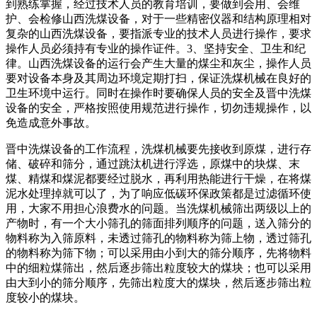
到熟练掌握，经过技术人员的教育培训，要做到会用、会维
护、会检修山西洗煤设备，对于一些精密仪器和结构原理相对
复杂的山西洗煤设备，要指派专业的技术人员进行操作，要求
操作人员必须持有专业的操作证件。3、坚持安全、卫生和纪
律。山西洗煤设备的运行会产生大量的煤尘和灰尘，操作人员
要对设备本身及其周边环境定期打扫，保证洗煤机械在良好的
卫生环境中运行。同时在操作时要确保人员的安全及晋中洗煤
设备的安全，严格按照使用规范进行操作，切勿违规操作，以
免造成意外事故。
晋中洗煤设备的工作流程，洗煤机械要先接收到原煤，进行存
储、破碎和筛分，通过跳汰机进行浮选，原煤中的块煤、末
煤、精煤和煤泥都要经过脱水，再利用热能进行干燥，在将煤
泥水处理掉就可以了，为了响应低碳环保政策都是过滤循环使
用，大家不用担心浪费水的问题。当洗煤机械筛出两级以上的
产物时，有一个大小筛孔的筛面排列顺序的问题，送入筛分的
物料称为入筛原料，未透过筛孔的物料称为筛上物，透过筛孔
的物料称为筛下物；可以采用由小到大的筛分顺序，先将物料
中的细粒煤筛出，然后逐步筛出粒度较大的煤块；也可以采用
由大到小的筛分顺序，先筛出粒度大的煤块，然后逐步筛出粒
度较小的煤块。