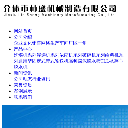
网站首页
公司介绍
企业文化
销售网络
生产车间
厂区一角
产品中心
洗煤机系列
浮选机系列
浓缩机系列
破碎机系列
给料机系
列
通用型固定式带式输送机
高频煤泥脱水筛
TLL-A离心
脱水机
新闻资讯
公司动态
行业资讯
荣誉资质
案例展示
联系我们