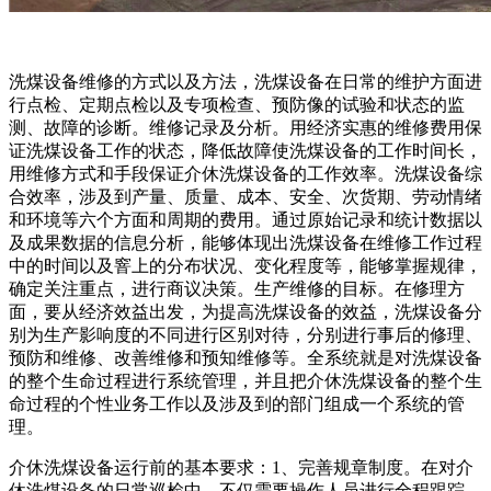
洗煤设备维修的方式以及方法，洗煤设备在日常的维护方面进
行点检、定期点检以及专项检查、预防像的试验和状态的监
测、故障的诊断。维修记录及分析。用经济实惠的维修费用保
证洗煤设备工作的状态，降低故障使洗煤设备的工作时间长，
用维修方式和手段保证介休洗煤设备的工作效率。洗煤设备综
合效率，涉及到产量、质量、成本、安全、次货期、劳动情绪
和环境等六个方面和周期的费用。通过原始记录和统计数据以
及成果数据的信息分析，能够体现出洗煤设备在维修工作过程
中的时间以及窨上的分布状况、变化程度等，能够掌握规律，
确定关注重点，进行商议决策。生产维修的目标。在修理方
面，要从经济效益出发，为提高洗煤设备的效益，洗煤设备分
别为生产影响度的不同进行区别对待，分别进行事后的修理、
预防和维修、改善维修和预知维修等。全系统就是对洗煤设备
的整个生命过程进行系统管理，并且把介休洗煤设备的整个生
命过程的个性业务工作以及涉及到的部门组成一个系统的管
理。
介休洗煤设备运行前的基本要求：1、完善规章制度。在对介
休洗煤设备的日常巡检中，不仅需要操作人员进行全程跟踪，