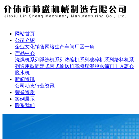
网站首页
公司介绍
企业文化
销售网络
生产车间
厂区一角
产品中心
洗煤机系列
浮选机系列
浓缩机系列
破碎机系列
给料机系
列
通用型固定式带式输送机
高频煤泥脱水筛
TLL-A离心
脱水机
新闻资讯
公司动态
行业资讯
荣誉资质
案例展示
联系我们