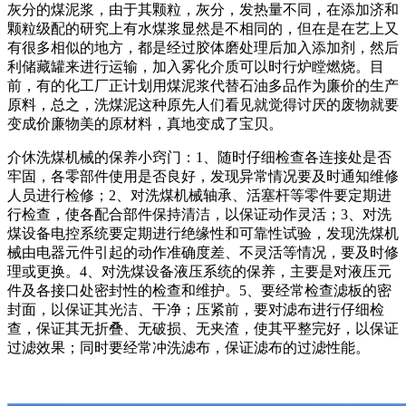
灰分的煤泥浆，由于其颗粒，灰分，发热量不同，在添加济和
颗粒级配的研究上有水煤浆显然是不相同的，但在是在艺上又
有很多相似的地方，都是经过胶体磨处理后加入添加剂，然后
利储藏罐来进行运输，加入雾化介质可以时行炉瞠燃烧。目
前，有的化工厂正计划用煤泥浆代替石油多品作为廉价的生产
原料，总之，洗煤泥这种原先人们看见就觉得讨厌的废物就要
变成价廉物美的原材料，真地变成了宝贝。
介休洗煤机械的保养小窍门：1、随时仔细检查各连接处是否
牢固，各零部件使用是否良好，发现异常情况要及时通知维修
人员进行检修；2、对洗煤机械轴承、活塞杆等零件要定期进
行检查，使各配合部件保持清洁，以保证动作灵活；3、对洗
煤设备电控系统要定期进行绝缘性和可靠性试验，发现洗煤机
械由电器元件引起的动作准确度差、不灵活等情况，要及时修
理或更换。4、对洗煤设备液压系统的保养，主要是对液压元
件及各接口处密封性的检查和维护。5、要经常检查滤板的密
封面，以保证其光洁、干净；压紧前，要对滤布进行仔细检
查，保证其无折叠、无破损、无夹渣，使其平整完好，以保证
过滤效果；同时要经常冲洗滤布，保证滤布的过滤性能。