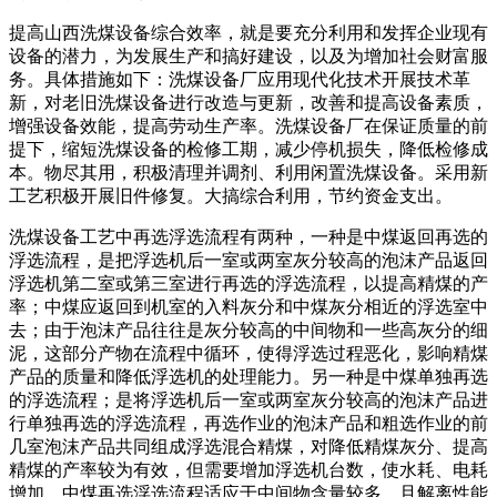
提高山西洗煤设备综合效率，就是要充分利用和发挥企业现有
设备的潜力，为发展生产和搞好建设，以及为增加社会财富服
务。具体措施如下：洗煤设备厂应用现代化技术开展技术革
新，对老旧洗煤设备进行改造与更新，改善和提高设备素质，
增强设备效能，提高劳动生产率。洗煤设备厂在保证质量的前
提下，缩短洗煤设备的检修工期，减少停机损失，降低检修成
本。物尽其用，积极清理并调剂、利用闲置洗煤设备。采用新
工艺积极开展旧件修复。大搞综合利用，节约资金支出。
洗煤设备工艺中再选浮选流程有两种，一种是中煤返回再选的
浮选流程，是把浮选机后一室或两室灰分较高的泡沫产品返回
浮选机第二室或第三室进行再选的浮选流程，以提高精煤的产
率；中煤应返回到机室的入料灰分和中煤灰分相近的浮选室中
去；由于泡沫产品往往是灰分较高的中间物和一些高灰分的细
泥，这部分产物在流程中循环，使得浮选过程恶化，影响精煤
产品的质量和降低浮选机的处理能力。另一种是中煤单独再选
的浮选流程；是将浮选机后一室或两室灰分较高的泡沫产品进
行单独再选的浮选流程，再选作业的泡沫产品和粗选作业的前
几室泡沫产品共同组成浮选混合精煤，对降低精煤灰分、提高
精煤的产率较为有效，但需要增加浮选机台数，使水耗、电耗
增加，中煤再选浮选流程适应于中间物含量较多，且解离性能