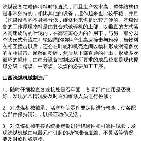
洗煤设备在粉碎特料时很直流，而且生产效率高，整体结构也
是非常独特的，相比其他的设备，运作起来也比较平稳，并且
【洗煤设备的本身噪音低，维修起来也是比较方便的。洗煤设
备的工作原理物料是由复合式破碎机的上部，以垂直的方式落
入高速旋转的叶轮内，在高速离心力的作用下，与另一部分以
伞状形式分流在叶轮四周的物料产生高速撞击与粉碎，当物料
在相互撞击以后，还会在叶轮和机壳之间以物料形成涡流多次
的互相撞击、摩擦而粉碎，然后从下部直通的排出，形成多次
循环的规律，由筛分设备控制达到所要求的成品粒度是现代原
煤分级：精煤、中等煤、次煤的必要加工工序。
山西洗煤机械制造厂
1、随时仔细检查各连接处是否牢固，各零部件使用是否良
好，发现异常情况要及时通知维修人员进行检修；
2、对洗煤机械轴承、活塞杆等零件要定期进行检查，使各配
合部件保持清洁，以保证动作灵活；
3、对洗煤机械电控系统要定期进行绝缘性和可靠性试验，发
现洗煤机械由电器元件引起的动作准确度差、不灵活等情况，
要及时修理或更换。