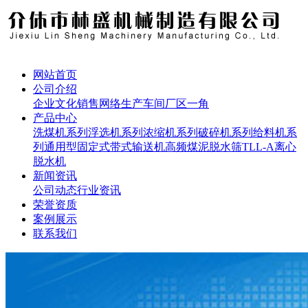
网站首页
公司介绍
企业文化
销售网络
生产车间
厂区一角
产品中心
洗煤机系列
浮选机系列
浓缩机系列
破碎机系列
给料机系
列
通用型固定式带式输送机
高频煤泥脱水筛
TLL-A离心
脱水机
新闻资讯
公司动态
行业资讯
荣誉资质
案例展示
联系我们