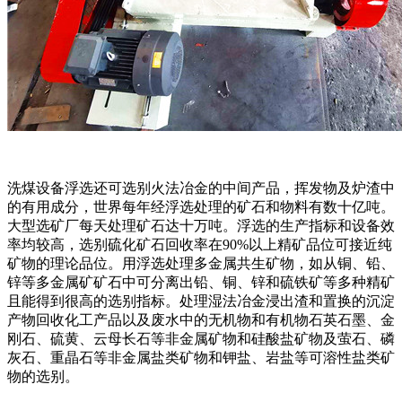
洗煤设备浮选还可选别火法冶金的中间产品，挥发物及炉渣中
的有用成分，世界每年经浮选处理的矿石和物料有数十亿吨。
大型选矿厂每天处理矿石达十万吨。浮选的生产指标和设备效
率均较高，选别硫化矿石回收率在90%以上精矿品位可接近纯
矿物的理论品位。用浮选处理多金属共生矿物，如从铜、铅、
锌等多金属矿矿石中可分离出铅、铜、锌和硫铁矿等多种精矿
且能得到很高的选别指标。处理湿法冶金浸出渣和置换的沉淀
产物回收化工产品以及废水中的无机物和有机物石英石墨、金
刚石、硫黄、云母长石等非金属矿物和硅酸盐矿物及萤石、磷
灰石、重晶石等非金属盐类矿物和钾盐、岩盐等可溶性盐类矿
物的选别。