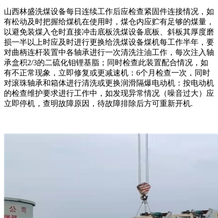
山西林盛洗煤设备每日连续工作后应检查紧固件连接情况，如
有松动及时把握给煤机在使用时，煤仓内应贮有足够的煤量，
以避免装煤入仓时直接冲击底板洗煤设备底板、斜板其厚度磨
损一半以上时应及时进行更换给洗煤设备煤机每工作半年，要
对曲柄连杆装置中各轴承进行一次清洗注油工作，每次注入轴
承盒积2/3的二硫化钼锂基脂；同时检查此装置配合情况，如
有不正常现象，立即修复或更减速机：6个月检查一次，同时
对滚珠轴承和箱体进行清洗或更换润滑隔爆电动机：按电动机
的检查维护要求进行工作中，如发现异常情况（噪音过大）应
立即停机，查明故障原因，待故障排除后方可重新开机.