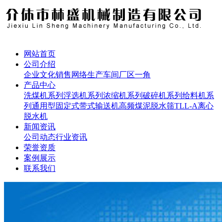
网站首页
公司介绍
企业文化
销售网络
生产车间
厂区一角
产品中心
洗煤机系列
浮选机系列
浓缩机系列
破碎机系列
给料机系
列
通用型固定式带式输送机
高频煤泥脱水筛
TLL-A离心
脱水机
新闻资讯
公司动态
行业资讯
荣誉资质
案例展示
联系我们