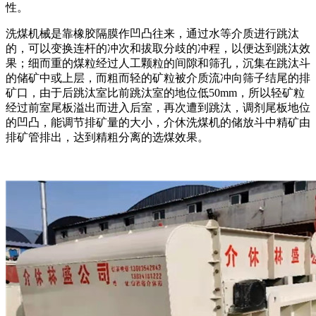
性。
洗煤机械是靠橡胶隔膜作凹凸往来，通过水等介质进行跳汰
的，可以变换连杆的冲次和拔取分歧的冲程，以便达到跳汰效
果；细而重的煤粒经过人工颗粒的间隙和筛孔，沉集在跳汰斗
的储矿中或上层，而粗而轻的矿粒被介质流冲向筛子结尾的排
矿口，由于后跳汰室比前跳汰室的地位低50mm，所以轻矿粒
经过前室尾板溢出而进入后室，再次遭到跳汰，调剂尾板地位
的凹凸，能调节排矿量的大小，介休洗煤机的储放斗中精矿由
排矿管排出，达到精粗分离的选煤效果。