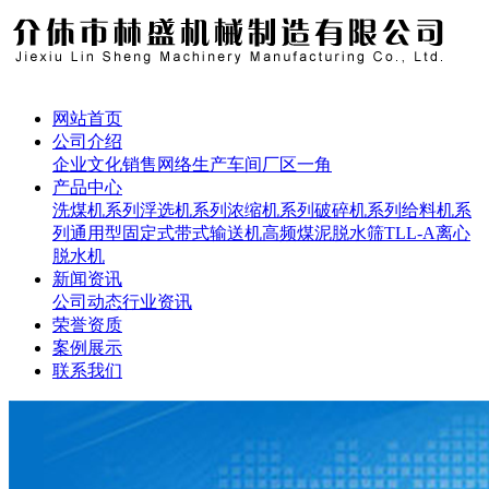
网站首页
公司介绍
企业文化
销售网络
生产车间
厂区一角
产品中心
洗煤机系列
浮选机系列
浓缩机系列
破碎机系列
给料机系
列
通用型固定式带式输送机
高频煤泥脱水筛
TLL-A离心
脱水机
新闻资讯
公司动态
行业资讯
荣誉资质
案例展示
联系我们