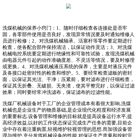
洗煤机械的保养小窍门：1、随时仔细检查各连接处是否牢
固，各零部件使用是否良好，发现异常情况要及时通知维修人
员进行检修；2、对洗煤机械轴承、活塞杆等零件要定期进行
检查，使各配合部件保持清洁，以保证动作灵活；3、对洗煤
机械电控系统要定期进行绝缘性和可靠性试验，发现洗煤机械
由电器元件引起的动作准确度差、不灵活等情况，要及时修理
或更换。4、对洗煤机械液压系统的保养，主要是对液压元件
及各接口处密封性的检查和维护。5、要经常检查滤板的密封
面，以保证其光洁、干净；压紧前，要对滤布进行仔细检查，
保证其无折叠、无破损、无夹渣，使其平整完好，以保证过滤
效果；同时要经常冲洗滤布，保证滤布的过滤性能。
洗煤厂机械设备对于工厂的企业管理成本有着很大影响,洗煤
机械也是企业生产的物质基础,是企业现代化程度和经济发展
的重要标志.设备管理和维修的目标就是提高设备运行水平,提
高经济效益,以好的工作状态保证完成生产任务的需要,目前企
业中存在着注重购置,轻视维护轻视管理的思想.而加强设备管
理与维护,充分发挥机械设备的性能,对保证生产质量和按时完