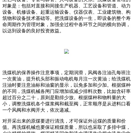
对象是：包括对直接和间接生产机器、工艺设备和管道、动力
设备、机修设备、起重运输设备、仪器仪表、工业建筑物、构
筑物和设备技术基础等。把洗煤设备的一生，即设备的整个寿
命周期作为管理对象，加强全过程中各环节之间的横向协调，
以达到设备的良好投资效益。
洗煤机的保养操作注意事项，定期润滑，风阀各注油孔每班注
一次黄油，提升机头部和振动电机每月注一次黄油；给洗煤机
注油时要注意油标和油窗的显示，以免多加和少加。根据煤种
的不同，洗煤机械各闸门应增加或减少排料次数，比如含矸率
超过百分之二十，原则是勤排少放。根据煤种和物料量的大
小，调整洗煤机各个煤浆阀和截至阀，正常顺序是从进料口看
一个风阀和水阀开大，依次递减。
对开采出来的原煤要进行清洗，才可保证外运煤的质量和价
值。再洗煤机械也要保证精煤质量，所以也采取了多排中煤，