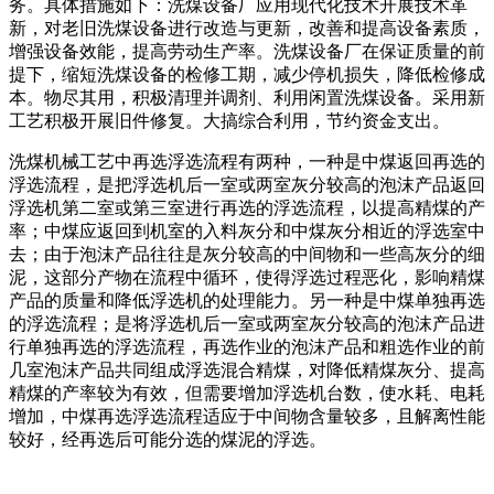
务。具体措施如下：洗煤设备厂应用现代化技术开展技术革
新，对老旧洗煤设备进行改造与更新，改善和提高设备素质，
增强设备效能，提高劳动生产率。洗煤设备厂在保证质量的前
提下，缩短洗煤设备的检修工期，减少停机损失，降低检修成
本。物尽其用，积极清理并调剂、利用闲置洗煤设备。采用新
工艺积极开展旧件修复。大搞综合利用，节约资金支出。
洗煤机械工艺中再选浮选流程有两种，一种是中煤返回再选的
浮选流程，是把浮选机后一室或两室灰分较高的泡沫产品返回
浮选机第二室或第三室进行再选的浮选流程，以提高精煤的产
率；中煤应返回到机室的入料灰分和中煤灰分相近的浮选室中
去；由于泡沫产品往往是灰分较高的中间物和一些高灰分的细
泥，这部分产物在流程中循环，使得浮选过程恶化，影响精煤
产品的质量和降低浮选机的处理能力。另一种是中煤单独再选
的浮选流程；是将浮选机后一室或两室灰分较高的泡沫产品进
行单独再选的浮选流程，再选作业的泡沫产品和粗选作业的前
几室泡沫产品共同组成浮选混合精煤，对降低精煤灰分、提高
精煤的产率较为有效，但需要增加浮选机台数，使水耗、电耗
增加，中煤再选浮选流程适应于中间物含量较多，且解离性能
较好，经再选后可能分选的煤泥的浮选。