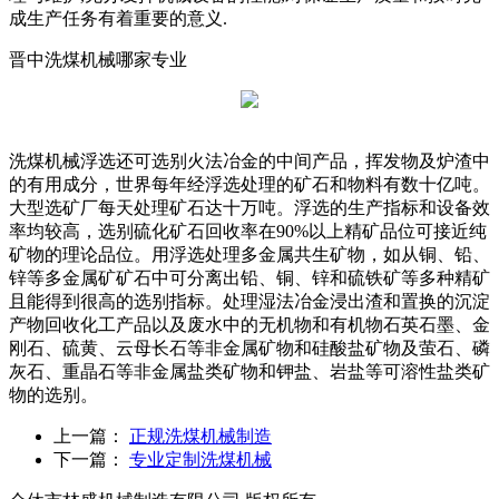
成生产任务有着重要的意义.
晋中洗煤机械哪家专业
洗煤机械浮选还可选别火法冶金的中间产品，挥发物及炉渣中
的有用成分，世界每年经浮选处理的矿石和物料有数十亿吨。
大型选矿厂每天处理矿石达十万吨。浮选的生产指标和设备效
率均较高，选别硫化矿石回收率在90%以上精矿品位可接近纯
矿物的理论品位。用浮选处理多金属共生矿物，如从铜、铅、
锌等多金属矿矿石中可分离出铅、铜、锌和硫铁矿等多种精矿
且能得到很高的选别指标。处理湿法冶金浸出渣和置换的沉淀
产物回收化工产品以及废水中的无机物和有机物石英石墨、金
刚石、硫黄、云母长石等非金属矿物和硅酸盐矿物及萤石、磷
灰石、重晶石等非金属盐类矿物和钾盐、岩盐等可溶性盐类矿
物的选别。
上一篇：
正规洗煤机械制造
下一篇：
专业定制洗煤机械