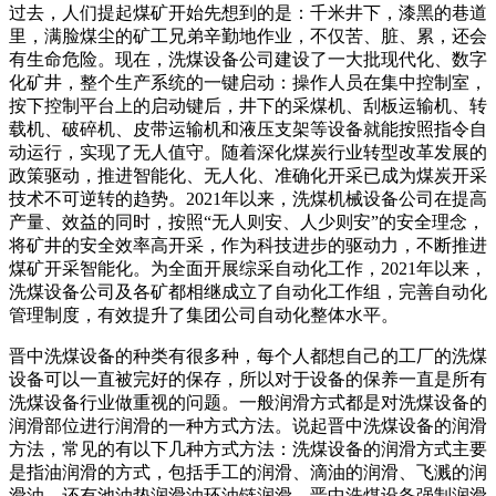
过去，人们提起煤矿开始先想到的是：千米井下，漆黑的巷道
里，满脸煤尘的矿工兄弟辛勤地作业，不仅苦、脏、累，还会
有生命危险。现在，洗煤设备公司建设了一大批现代化、数字
化矿井，整个生产系统的一键启动：操作人员在集中控制室，
按下控制平台上的启动键后，井下的采煤机、刮板运输机、转
载机、破碎机、皮带运输机和液压支架等设备就能按照指令自
动运行，实现了无人值守。随着深化煤炭行业转型改革发展的
政策驱动，推进智能化、无人化、准确化开采已成为煤炭开采
技术不可逆转的趋势。2021年以来，洗煤机械设备公司在提高
产量、效益的同时，按照“无人则安、人少则安”的安全理念，
将矿井的安全效率高开采，作为科技进步的驱动力，不断推进
煤矿开采智能化。为全面开展综采自动化工作，2021年以来，
洗煤设备公司及各矿都相继成立了自动化工作组，完善自动化
管理制度，有效提升了集团公司自动化整体水平。
晋中洗煤设备的种类有很多种，每个人都想自己的工厂的洗煤
设备可以一直被完好的保存，所以对于设备的保养一直是所有
洗煤设备行业做重视的问题。一般润滑方式都是对洗煤设备的
润滑部位进行润滑的一种方式方法。说起晋中洗煤设备的润滑
方法，常见的有以下几种方式方法：洗煤设备的润滑方式主要
是指油润滑的方式，包括手工的润滑、滴油的润滑、飞溅的润
滑油，还有池油垫润滑油环油链润滑，晋中洗煤设备强制润滑