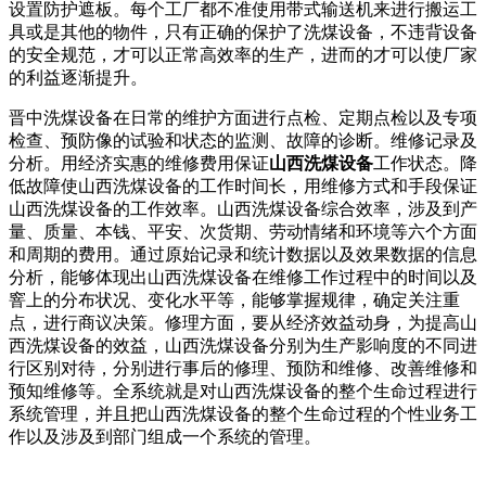
设置防护遮板。每个工厂都不准使用带式输送机来进行搬运工
具或是其他的物件，只有正确的保护了洗煤设备，不违背设备
的安全规范，才可以正常高效率的生产，进而的才可以使厂家
的利益逐渐提升。
晋中洗煤设备在日常的维护方面进行点检、定期点检以及专项
检查、预防像的试验和状态的监测、故障的诊断。维修记录及
分析。用经济实惠的维修费用保证
山西洗煤设备
工作状态。降
低故障使山西洗煤设备的工作时间长，用维修方式和手段保证
山西洗煤设备的工作效率。山西洗煤设备综合效率，涉及到产
量、质量、本钱、平安、次货期、劳动情绪和环境等六个方面
和周期的费用。通过原始记录和统计数据以及效果数据的信息
分析，能够体现出山西洗煤设备在维修工作过程中的时间以及
窨上的分布状况、变化水平等，能够掌握规律，确定关注重
点，进行商议决策。修理方面，要从经济效益动身，为提高山
西洗煤设备的效益，山西洗煤设备分别为生产影响度的不同进
行区别对待，分别进行事后的修理、预防和维修、改善维修和
预知维修等。全系统就是对山西洗煤设备的整个生命过程进行
系统管理，并且把山西洗煤设备的整个生命过程的个性业务工
作以及涉及到部门组成一个系统的管理。