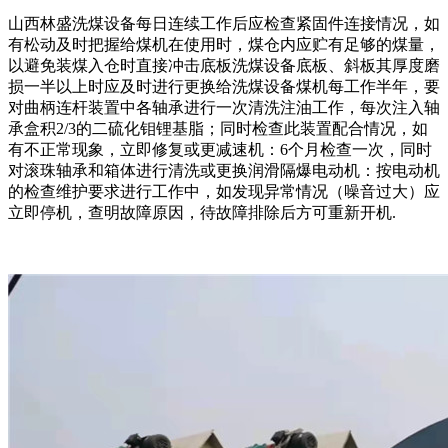
山西林盛洗煤设备每日连续工作后应检查紧固件连接情况，如
有松动及时把握给煤机在使用时，煤仓内应贮有足够的煤量，
以避免装煤入仓时直接冲击底板洗煤设备底板、斜板其厚度磨
损一半以上时应及时进行更换给洗煤设备煤机每工作半年，要
对曲柄连杆装置中各轴承进行一次清洗注油工作，每次注入轴
承盒积2/3的二硫化钼锂基脂；同时检查此装置配合情况，如
有不正常现象，立即修复或更减速机：6个月检查一次，同时
对滚珠轴承和箱体进行清洗或更换润滑隔爆电动机：按电动机
的检查维护要求进行工作中，如发现异常情况（噪音过大）应
立即停机，查明故障原因，待故障排除后方可重新开机.