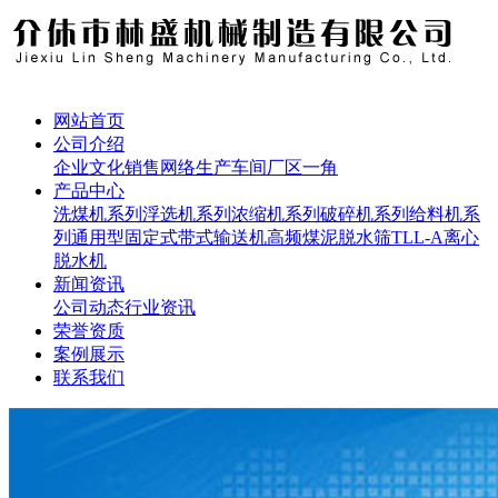
网站首页
公司介绍
企业文化
销售网络
生产车间
厂区一角
产品中心
洗煤机系列
浮选机系列
浓缩机系列
破碎机系列
给料机系
列
通用型固定式带式输送机
高频煤泥脱水筛
TLL-A离心
脱水机
新闻资讯
公司动态
行业资讯
荣誉资质
案例展示
联系我们