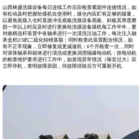
山西林盛洗煤设备每日连续工作后应检查紧固件连接情况，如
有松动及时把握给煤机在使用时，煤仓内应贮有足够的煤量，
以避免装煤入仓时直接冲击底板洗煤设备底板、斜板其厚度磨
损一半以上时应及时进行更换给洗煤设备煤机每工作半年，要
对曲柄连杆装置中各轴承进行一次清洗注油工作，每次注入轴
承盒积2/3的二硫化钼锂基脂；同时检查此装置配合情况，如
有不正常现象，立即修复或更减速机：6个月检查一次，同时
对滚珠轴承和箱体进行清洗或更换润滑隔爆电动机：按电动机
的检查维护要求进行工作中，如发现异常情况（噪音过大）应
立即停机，查明故障原因，待故障排除后方可重新开机.