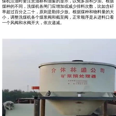
煤机注油时要注意油标和油窗的显示，以免多加和少加。根据
煤种的不同，洗煤机各闸门应增加或减少排料次数，比如含矸
率超过百分之二十，原则是勤排少放。根据煤种和物料量的大
小，调整洗煤机各个煤浆阀和截至阀，正常顺序是从进料口看
一个风阀和水阀开大，依次递减。