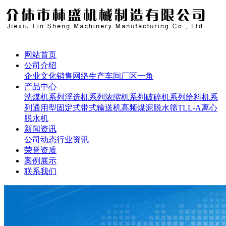
网站首页
公司介绍
企业文化
销售网络
生产车间
厂区一角
产品中心
洗煤机系列
浮选机系列
浓缩机系列
破碎机系列
给料机系
列
通用型固定式带式输送机
高频煤泥脱水筛
TLL-A离心
脱水机
新闻资讯
公司动态
行业资讯
荣誉资质
案例展示
联系我们