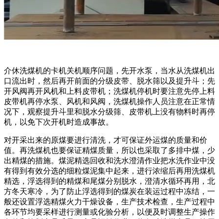
介休洗煤机的卡机关机顺序问题，先开水泵，当水从洗煤机出
口流出时，然后再开前面的分级皮带、脱水筛以及提升斗；先
开风阀再开风机和上料皮带机；洗煤机停机时要注意先停上料
皮带机再停水泵、风机和风阀，洗煤机操作人员注意在正常情
况下，观察提升斗里和脱水分级筛、皮带机上没有物料时再停
机，以免下次开机时造成事故。
对开采出来的原煤要进行清洗，才可保证外运煤的质量和价
值。再洗煤机也要保证精煤质量，所以也采取了多排中煤，少
出精煤的措施。煤泥精选回收和洗水澄清作业把水洗作业中没
有得到有效分选的细粒煤泥集中起来，进行浓缩后再用洗煤机
精选，浮选得到的精煤和尾煤分别脱水，澄清水循环再用，北
方冬天寒冷，为了防止浮选得到的煤炭在装运过程中冻结，一
般还设置浮选精煤火力干燥设备，生产技术检查，生产过程中
各环节均要采样进行测量或化验分析，以便及时调整生产操作