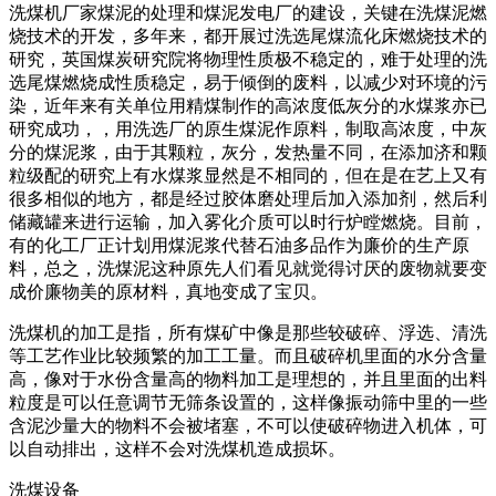
洗煤机厂家煤泥的处理和煤泥发电厂的建设，关键在洗煤泥燃
烧技术的开发，多年来，都开展过洗选尾煤流化床燃烧技术的
研究，英国煤炭研究院将物理性质极不稳定的，难于处理的洗
选尾煤燃烧成性质稳定，易于倾倒的废料，以减少对环境的污
染，近年来有关单位用精煤制作的高浓度低灰分的水煤浆亦已
研究成功，，用洗选厂的原生煤泥作原料，制取高浓度，中灰
分的煤泥浆，由于其颗粒，灰分，发热量不同，在添加济和颗
粒级配的研究上有水煤浆显然是不相同的，但在是在艺上又有
很多相似的地方，都是经过胶体磨处理后加入添加剂，然后利
储藏罐来进行运输，加入雾化介质可以时行炉瞠燃烧。目前，
有的化工厂正计划用煤泥浆代替石油多品作为廉价的生产原
料，总之，洗煤泥这种原先人们看见就觉得讨厌的废物就要变
成价廉物美的原材料，真地变成了宝贝。
洗煤机的加工是指，所有煤矿中像是那些较破碎、浮选、清洗
等工艺作业比较频繁的加工工量。而且破碎机里面的水分含量
高，像对于水份含量高的物料加工是理想的，并且里面的出料
粒度是可以任意调节无筛条设置的，这样像振动筛中里的一些
含泥沙量大的物料不会被堵塞，不可以使破碎物进入机体，可
以自动排出，这样不会对洗煤机造成损坏。
洗煤设备