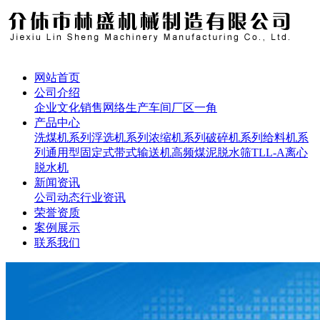
网站首页
公司介绍
企业文化
销售网络
生产车间
厂区一角
产品中心
洗煤机系列
浮选机系列
浓缩机系列
破碎机系列
给料机系
列
通用型固定式带式输送机
高频煤泥脱水筛
TLL-A离心
脱水机
新闻资讯
公司动态
行业资讯
荣誉资质
案例展示
联系我们