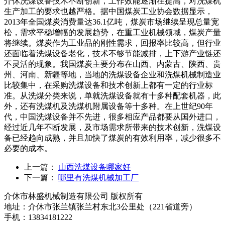
介休洗煤设备技术不断创新，工作效能逐渐在提高，对洗煤机
生产加工的要求也越严格。据中国煤炭工业协会数据显示，
2013年全国煤炭消费量达36.1亿吨，煤炭市场继续呈现总量宽
松，需求平稳增幅的发展趋势，在重工业机械领域，煤炭产量
将继续。煤炭作为工业品的刚性需求，回报率比较高，但行业
还面临着洗煤设备老化，技术不够节能减排，上下游产业链还
不灵活的现象。我国煤炭主要分布在山西、内蒙古、陕西、贵
州、河南、新疆等地，当地的洗煤设备企业和洗煤机械制造业
比较集中，在采购洗煤设备和技术创新上都有一定的行业标
准。从洗煤分类来说，单就洗煤设备就有十多种配套机器，此
外，还有洗煤机及洗煤机附属设备等十多种。在上世纪90年
代，中国洗煤设备并不先进，很多相应产品都要从国外进口，
经过近几年不断发展，及市场需求所带来的技术创新，洗煤设
备已经趋向成熟，并且加快了煤炭的有效利用率，减少很多不
必要的成本。
上一篇：
山西洗煤设备哪家好
下一篇：
哪里有洗煤机械加工厂
介休市林盛机械制造有限公司 版权所有
地址：介休市张兰镇张兰村东北3公里处（221省道旁）
手机：13834181222