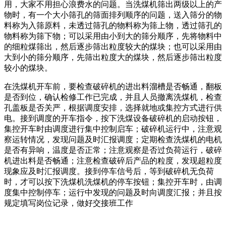
用，大家不用担心浪费水的问题。当洗煤机筛出两级以上的产
物时，有一个大小筛孔的筛面排列顺序的问题，送入筛分的物
料称为入筛原料，未透过筛孔的物料称为筛上物，透过筛孔的
物料称为筛下物；可以采用由小到大的筛分顺序，先将物料中
的细粒煤筛出，然后逐步筛出粒度较大的煤块；也可以采用由
大到小的筛分顺序，先筛出粒度大的煤块，然后逐步筛出粒度
较小的煤块。
在洗煤机开车前，要检查破碎机的进出料溜槽是否畅通，翻板
是否到位，确认检修工作已完成，并且人员撤离洗煤机，检查
孔盖板是否关严，根据调度安排，选择就地或集控方式进行供
电。接到调度的开车指令，按下洗煤设备破碎机的启动按钮，
集控开车时由调度进行集中控制启车；破碎机运行中，注意观
察运转情况，发现问题及时汇报调度；定期检查洗煤机的电机
是否有异响，温度是否正常；注意观察是否过负荷运行，破碎
机进出料是否畅通；注意检查破碎后产品的粒度，发现超粒度
现象应及时汇报调度。接到停车信号后，等到破碎机无负荷
时，才可以按下洗煤机洗煤机的停车按钮；集控开车时，由调
度集中控制停车；运行中发现的问题及时向调度汇报；并且按
规定填写岗位记录，做好交接班工作