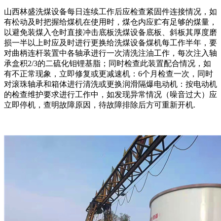
山西林盛洗煤设备每日连续工作后应检查紧固件连接情况，如
有松动及时把握给煤机在使用时，煤仓内应贮有足够的煤量，
以避免装煤入仓时直接冲击底板洗煤设备底板、斜板其厚度磨
损一半以上时应及时进行更换给洗煤设备煤机每工作半年，要
对曲柄连杆装置中各轴承进行一次清洗注油工作，每次注入轴
承盒积2/3的二硫化钼锂基脂；同时检查此装置配合情况，如
有不正常现象，立即修复或更减速机：6个月检查一次，同时
对滚珠轴承和箱体进行清洗或更换润滑隔爆电动机：按电动机
的检查维护要求进行工作中，如发现异常情况（噪音过大）应
立即停机，查明故障原因，待故障排除后方可重新开机.