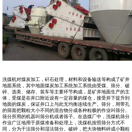
洗煤机对煤炭加工，矸石处理，材料和设备输送等构成了矿井
地面系统，其中地面煤炭加工系统加工系统由受煤、筛分、破
碎、选美、储存、装车等主要环节构成，是矿井地面生产的主
体，受煤是在井口附近设有一定容量的煤仓，接受井下提升到
地面的煤炭，保证井口上与此无均衡连续生产。筛分，用带孔
的筛面把颗粒大小不同的混合物分成各种粒极的作业叫筛分。
筛分所用的机器叫筛分机或者筛子。在选煤厂中，洗煤机筛分
作业广泛地用于原煤准备和处理上，洗煤机按照筛分方式不
同，分为干法筛分和湿法筛分。破碎，把大块物料碎成小颗粒