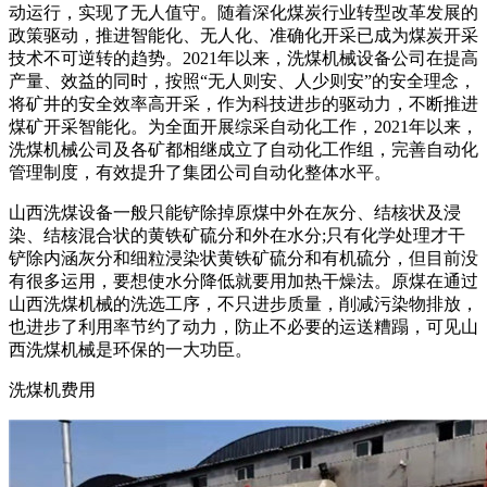
动运行，实现了无人值守。随着深化煤炭行业转型改革发展的
政策驱动，推进智能化、无人化、准确化开采已成为煤炭开采
技术不可逆转的趋势。2021年以来，洗煤机械设备公司在提高
产量、效益的同时，按照“无人则安、人少则安”的安全理念，
将矿井的安全效率高开采，作为科技进步的驱动力，不断推进
煤矿开采智能化。为全面开展综采自动化工作，2021年以来，
洗煤机械公司及各矿都相继成立了自动化工作组，完善自动化
管理制度，有效提升了集团公司自动化整体水平。
山西洗煤设备一般只能铲除掉原煤中外在灰分、结核状及浸
染、结核混合状的黄铁矿硫分和外在水分;只有化学处理才干
铲除内涵灰分和细粒浸染状黄铁矿硫分和有机硫分，但目前没
有很多运用，要想使水分降低就要用加热干燥法。原煤在通过
山西洗煤机械的洗选工序，不只进步质量，削减污染物排放，
也进步了利用率节约了动力，防止不必要的运送糟蹋，可见山
西洗煤机械是环保的一大功臣。
洗煤机费用