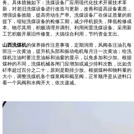
务。具体措施如下：洗煤设备厂应用现代化技术开展技术革
新，对老旧洗煤设备进行改造与更新，改善和提高设备素质，
增强设备效能，提高劳动生产率。洗煤设备厂在保证质量的前
提下，缩短洗煤设备的检修工期，减少停机损失，降低检修成
本。物尽其用，积极清理并调剂、利用闲置洗煤设备。采用新
工艺积极开展旧件修复。大搞综合利用，节约资金支出。
山西洗煤机
的保养操作注意事项，定期润滑，风阀各注油孔每
班注一次黄油，提升机头部和振动电机每月注一次黄油；给洗
煤机注油时要注意油标和油窗的显示，以免多加和少加。根据
煤种的不同，洗煤机械各闸门应增加或减少排料次数，比如含
矸率超过百分之二十，原则是勤排少放。根据煤种和物料量的
大小，调整洗煤机各个煤浆阀和截至阀，正常顺序是从进料口
看一个风阀和水阀开大，依次递减。