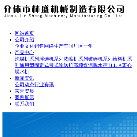
网站首页
公司介绍
企业文化
销售网络
生产车间
厂区一角
产品中心
洗煤机系列
浮选机系列
浓缩机系列
破碎机系列
给料机系
列
通用型固定式带式输送机
高频煤泥脱水筛
TLL-A离心
脱水机
新闻资讯
公司动态
行业资讯
荣誉资质
案例展示
联系我们