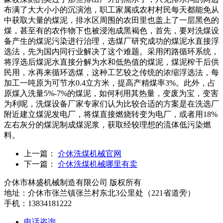
布满了大大小小的沉演池，职工家属或农村村民每天都能免从
中获取大量的煤泥，排水区周围的农田里也盖上了一层黑色的
煤，甚至有的农作物下也被浸泡成黑褐色，首先，要对洗煤设
备产生的煤泥污染进行治理，选煤厂研究成功的煤泥水直接浮
选法，先为国内同行业解决了这个难题。采用闭路循环系统，
将浮选后煤泥水直接分解为水和低热值的煤泥，煤泥榨干后供
民用，水再来循环选煤，这种工艺较之传统的浓缩浮选法，每
加工一吨原为可节水0.4立方米，提高产精煤率3%。此外，占
原煤入洗量5%-7%的煤泥，如何利用其热量，变废为宝，变害
为利呢，洗煤设备厂家专家们认为比较合适的方案是在洗选厂
附近建立煤泥发电厂，将煤直接燃烧转变为电厂，或者用18%
左右灰分的煤泥制成煤泥浆，获取经较理想的流体低污染燃
料。
上一篇：
介休洗煤机械官网
下一篇：
介休洗煤机械哪里有卖
介休市林盛机械制造有限公司 版权所有
地址：介休市张兰镇张兰村东北3公里处（221省道旁）
手机：13834181222
电话咨询