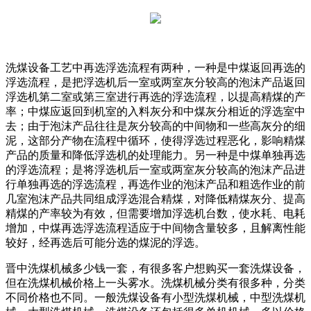
洗煤设备工艺中再选浮选流程有两种，一种是中煤返回再选的
浮选流程，是把浮选机后一室或两室灰分较高的泡沫产品返回
浮选机第二室或第三室进行再选的浮选流程，以提高精煤的产
率；中煤应返回到机室的入料灰分和中煤灰分相近的浮选室中
去；由于泡沫产品往往是灰分较高的中间物和一些高灰分的细
泥，这部分产物在流程中循环，使得浮选过程恶化，影响精煤
产品的质量和降低浮选机的处理能力。另一种是中煤单独再选
的浮选流程；是将浮选机后一室或两室灰分较高的泡沫产品进
行单独再选的浮选流程，再选作业的泡沫产品和粗选作业的前
几室泡沫产品共同组成浮选混合精煤，对降低精煤灰分、提高
精煤的产率较为有效，但需要增加浮选机台数，使水耗、电耗
增加，中煤再选浮选流程适应于中间物含量较多，且解离性能
较好，经再选后可能分选的煤泥的浮选。
晋中洗煤机械多少钱一套，有很多客户想购买一套洗煤设备，
但在洗煤机械价格上一头雾水。洗煤机械分类有很多种，分类
不同价格也不同。一般洗煤设备有小型洗煤机械，中型洗煤机