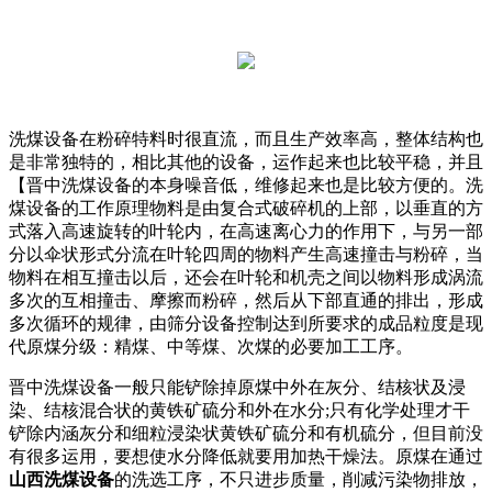
洗煤设备在粉碎特料时很直流，而且生产效率高，整体结构也
是非常独特的，相比其他的设备，运作起来也比较平稳，并且
【晋中洗煤设备的本身噪音低，维修起来也是比较方便的。洗
煤设备的工作原理物料是由复合式破碎机的上部，以垂直的方
式落入高速旋转的叶轮内，在高速离心力的作用下，与另一部
分以伞状形式分流在叶轮四周的物料产生高速撞击与粉碎，当
物料在相互撞击以后，还会在叶轮和机壳之间以物料形成涡流
多次的互相撞击、摩擦而粉碎，然后从下部直通的排出，形成
多次循环的规律，由筛分设备控制达到所要求的成品粒度是现
代原煤分级：精煤、中等煤、次煤的必要加工工序。
晋中洗煤设备一般只能铲除掉原煤中外在灰分、结核状及浸
染、结核混合状的黄铁矿硫分和外在水分;只有化学处理才干
铲除内涵灰分和细粒浸染状黄铁矿硫分和有机硫分，但目前没
有很多运用，要想使水分降低就要用加热干燥法。原煤在通过
山西洗煤设备
的洗选工序，不只进步质量，削减污染物排放，