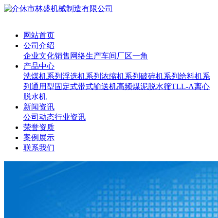
网站首页
公司介绍
企业文化
销售网络
生产车间
厂区一角
产品中心
洗煤机系列
浮选机系列
浓缩机系列
破碎机系列
给料机系
列
通用型固定式带式输送机
高频煤泥脱水筛
TLL-A离心
脱水机
新闻资讯
公司动态
行业资讯
荣誉资质
案例展示
联系我们