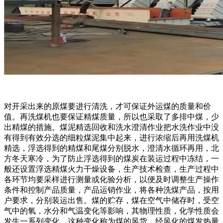
对开采出来的原煤要进行清洗，才可保证外运煤的质量和价
值。再洗煤机也要保证精煤质量，所以也采取了多排中煤，少
出精煤的措施。煤泥精选回收和洗水澄清作业把水洗作业中没
有得到有效分选的细粒煤泥集中起来，进行浓缩后再用洗煤机
精选，浮选得到的精煤和尾煤分别脱水，澄清水循环再用，北
方冬天寒冷，为了防止浮选得到的煤炭在装运过程中冻结，一
般还设置浮选精煤火力干燥设备，生产技术检查，生产过程中
各环节均要采样进行测量或化验分析，以便及时调整生产操作
条件和控制产品质量，产品运销作业，将各种洗煤产品，按用
户要求，分别装运出售。煤的贮存，煤在空气中储存时，受空
气中的氧，水分和气温变化等影响，其物理性质，化学性质会
发生一系列变化，这种变化称为煤的风货，经风化的煤发热量