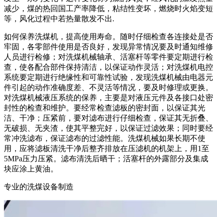
减少，煤的热回国工产率降低，粘结性变坏，燃烧时火焰变短
等，风化过程中若热量散发不出.
如何保养洗煤机，提高使用寿命。随时仔细检查各连接处是否
牢固，各零部件使用是否良好，发现异常情况要及时通知维修
人员进行检修；对洗煤机械轴承、活塞杆等零件要定期进行检
查，使各配合部件保持清洁，以保证动作灵活；对洗煤机电控
系统要定期进行绝缘性和可靠性试验，发现洗煤机械由电器元
件引起的动作准确度差、不灵活等情况，要及时修理或更换。
对洗煤机械液压系统的保养，主要是对液压元件及各接口处密
封性的检查和维护。要经常检查滤板的密封面，以保证其光
洁、干净；压紧前，要对滤布进行仔细检查，保证其无折叠、
无破损、无夹渣，使其平整完好，以保证过滤效果；同时要经
常冲洗滤布，保证滤布的过滤性能。洗煤机械如果长期不使
用，应将滤板清洗干净后整齐排放在压滤机的机架上，用1至
5MPa压力压紧。滤布清洗后晒干；活塞杆的外露部分及集成
块应涂上黄油。
专业的洗煤设备制造